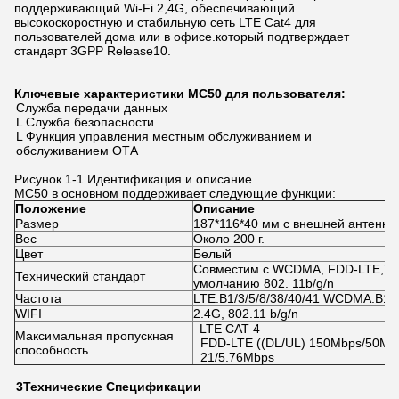
поддерживающий Wi-Fi 2,4G, обеспечивающий
высокоскоростную и стабильную сеть LTE Cat4 для
пользователей дома или в офисе.который подтверждает
стандарт 3GPP Release10.
Ключевые характеристики MC50
для пользователя:
Служба передачи данных
L Служба безопасности
L Функция управления местным обслуживанием и
обслуживанием ОТА
Рисунок 1-1 Идентификация и описание
MC50 в основном поддерживает следующие функции:
Положение
Описание
Размер
187*116*40 мм с внешней антенно
Вес
Около 200 г.
Цвет
Белый
Совместим с WCDMA, FDD-LTE,TD
Технический стандарт
умолчанию 802. 11b/g/n
Частота
LTE:B1/3/5/8/38/40/41 WCDMA:B1/5
WIFI
2.4G, 802.11 b/g/n
LTE CAT 4
Максимальная пропускная
FDD-LTE ((DL/UL) 150Mbps/50Mb
способность
21/5.76Mbps
3
Технические
Спецификации