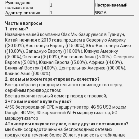
Руководство
1
Настраиваемый
пользователя
Адаптер питания
1
5В/2А
Частые вопросы
1. кто мы?
Название нашей компании Olax.Мы базируемся в Гуандун,
Китай, начиная с 2019 года, продаем в Северную Америку
((30.00%), Восточную Европу ((15.00%), Юго-Восточную Азию
((10.00%), Западную Европу ((10.00%), Южную Америку
((5.00%),Океания ((5).00%), Восточная Азия ((5.00%), Северная
Европа ((5.00%), Южная Европа ((5.00%), Африка ((4.00%),
Ближний Восток ((4.00%), Центральная Америка ((00.00%),
Южная Азия ((00.00%).
2. как мы можем гарантировать качество?
Всегда образец предварительного производства перед
серийным производством;
Всегда окончательный осмотр перед отправкой;
3Что вы можете купить у нас?
4/5G беспроводной CPE маршрутизатор, 4G 5G USB модем
Dongle, 4G MIFI, 4G карманный Wi-Fi маршрутизатор, 5G
маршрутизатор
4Почему вы покупаете у нас, а не у других поставщиков?
мы были сосредоточены на беспроводных сетевых
продуктов в течение более 20 лет. у нас есть стабильные