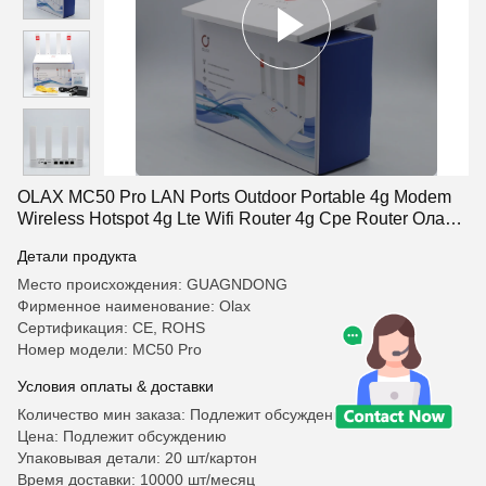
OLAX MC50 Pro LAN Ports Outdoor Portable 4g Modem
Wireless Hotspot 4g Lte Wifi Router 4g Cpe Router Олакс
MC50 Про ЛЭП Порты на открытом воздухе
Детали продукта
портативный 4g Модем беспроводный горячий точек
4g Lte Wifi Router 4g Cpe Router
Место происхождения: GUAGNDONG
Фирменное наименование: Olax
Сертификация: CE, ROHS
Номер модели: MC50 Pro
Условия оплаты & доставки
Количество мин заказа: Подлежит обсуждению
Цена: Подлежит обсуждению
Упаковывая детали: 20 шт/картон
Время доставки: 10000 шт/месяц