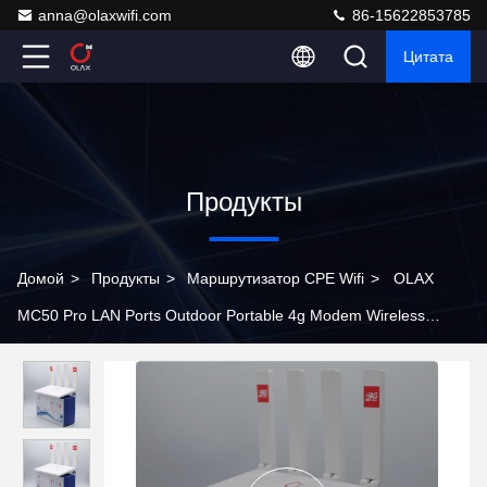
anna@olaxwifi.com
86-15622853785
Цитата
Продукты
Домой
>
Продукты
>
Маршрутизатор CPE Wifi
>
OLAX
MC50 Pro LAN Ports Outdoor Portable 4g Modem Wireless
Hotspot 4g Lte Wifi Router 4g Cpe Router Олакс MC50 Про ЛЭП
Порты на открытом воздухе портативный 4g Модем
беспроводный горячий точек 4g Lte Wifi Router 4g Cpe Router