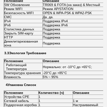
Положение
Описание
SW Обновление
TR069 & FOTA (на заказ) & Местный
Режим WIFI
Режим AP/STATION
Безопасность WIFI
OPEN & WPA-PSK & WPA2-PSK
СМС
Да, да.
IPv4
Поддержка IPv4
IPv6
Поддержка IPv6
Статистика данных
Поддержка
Закрыть SIM-карту
Поддержка
HTTP
Поддержка
Демилитаризованная
Поддержка
зона
3.3
Экология
Требование
Положение
Описание
Работающий
Нормально: от -10°C до +65°C;
Температура
Температура хранения
-20°C до +85°C
Влажность
5% ~ 95%
4
Упаковка
Список
Положение
Количество (ч)
Описание
Устройства CPE
1
Сетевой кабель
1
1 м
Подарочная коробка
1
Настраиваемый