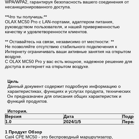
WPA/WPA2, гарантируя безопасность вашего соединения от
несанкционированного доступа.
**Что ты получишь:**
OLAX MC50 Pro с LAN-портами, адаптером питания,
руководством пользователя, и нашей приверженностью
качеству и удовлетворенности клиентов.
** Оставайтесь на связи, независимо от местности: **
Не позволяйте отсутствию стабильного подключения к
Интернету ограничивать ваши активные занятия на открытом
воздухе.
С OLAX MC50 Pro у вас есть мощное, надежное решение для
доступа в интернет на открытом воздухе.
Цель
Данный документ содержит подробную информацию о
характеристиках, функциях и услугах продукта, технических
Он предназначен для описания общих характеристик и
функций продуктов.
История.
Версия
Дата
Подроб
1.0
2024/1/5
Первая
1 Продукт
Обзор
Cat4 CPE MC50 - это беспроводный маршрутизатор,