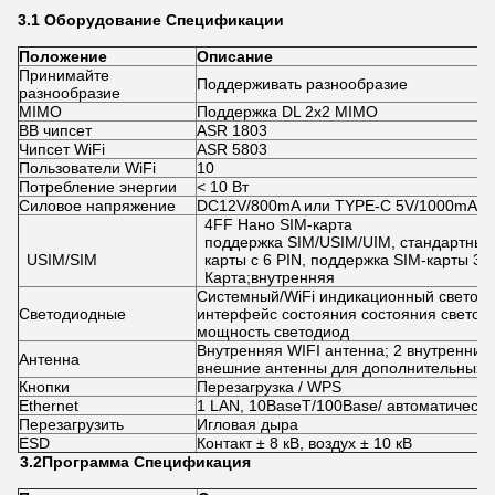
3.1 Оборудование
Спецификации
Положение
Описание
Принимайте
Поддерживать разнообразие
разнообразие
MIMO
Поддержка DL 2x2 MIMO
BB чипсет
ASR 1803
Чипсет WiFi
ASR 5803
Пользователи WiFi
10
Потребление энергии
< 10 Вт
Силовое напряжение
DC12V/800mA или TYPE-C 5V/1000mA
4FF Нано SIM-карта
поддержка SIM/USIM/UIM, стандартный
USIM/SIM
карты с 6 PIN, поддержка SIM-карты 3V
Карта;внутренняя
Системный/WiFi индикационный светоди
Светодиодные
интерфейс состояния состояния светод
мощность светодиод
Внутренняя WIFI антенна; 2 внутренние
Антенна
внешние антенны для дополнительных
Кнопки
Перезагрузка / WPS
Ethernet
1 LAN, 10BaseT/100Base/ автоматически
Перезагрузить
Игловая дыра
ESD
Контакт ± 8 кВ, воздух ± 10 кВ
3.2
Программа
Спецификация