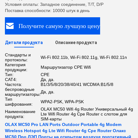
Условия оплаты: Западное соединение, T/T, D/P
Поставка способности: 10000 штук в день
Получите самую лучшую цену
Детали продукта
Описание продукта
Стандарты и
Wi-Fi 802.11b, Wi-Fi 802.11g, Wi-Fi 802.11n
протоколы:
Категория
Маршрутизатор CPE Wifi
продукции:
Тип:
CPE
CAT4:
Да, да.
Частота:
B1/3/5/8/20/38/40/41 WCDMA:B1/5/8
беспроводные
Да, да.
маршрутизаторы:
Тип
WPA2-PSK, WPA-PSK
шифрования:
OLAX MC50 Wifi 4g Router Универсальный 4g
Наименование
Lte Wifi Router 4g Cpe Router с слотом для
продукта:
SIM-карты
OLAX MC50 Pro LAN Ports Outdoor Portable 4g Modem
Wireless Hotspot 4g Lte Wifi Router 4g Cpe Router Олакс
MC50 Про ЛЭП Порты на открытом воздухе портативный