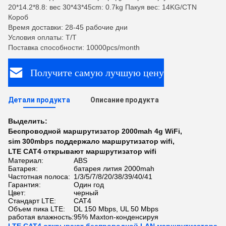
20*14.2*8.8: вес 30*43*45cm: 0.7kg Пакуя вес: 14KG/CTN
Короб
Время доставки: 28-45 рабочие дни
Условия оплаты: T/T
Поставка способности: 10000pcs/month
Получите самую лучшую цену
Детали продукта
Описание продукта
Выделить:
Беспроводной маршрутизатор 2000mah 4g WiFi
,
sim 300mbps поддержало маршрутизатор wifi
,
LTE CAT4 открывают маршрутизатор wifi
Материал:
ABS
Батарея:
батарея лития 2000mah
Частотная полоса:
1/3/5/7/8/20/38/39/40/41
Гарантия:
Один год
Цвет:
черный
Стандарт LTE:
CAT4
Объем пика LTE:
DL 150 Mbps, UL 50 Mbps
работая влажность:
95% Maxton-конденсируя