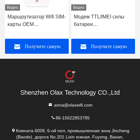
Видео
Видео
Маршрутизатор Wifi SIM-
Модем TTL/IMEI силы
карты OEM
батареи
беспроводной открыл
маршрутизатора
маршрутизатор 4G RJ45
4000mah CPE 4G мини
Получите самую
Получите самую
ПЕРЕНОСЯТ OLAX AX6
WiFi OLAX AX6 PRO
PRO
лучшую цену
лучшую цену
Shenzhen Olax Technology CO.,Ltd
anna@olaxwifi.com
86-15622853785
Комната 6008, 6-ой пол, промышленная зона Jincheng
(Baode), дорога No.201 Lixin южная, Fuyong, Baoan,