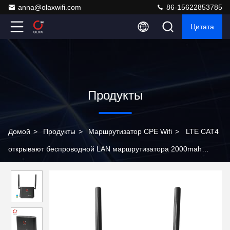
anna@olaxwifi.com
86-15622853785
Цитата
Продукты
Домой
>
Продукты
>
Маршрутизатор CPE Wifi
>
LTE CAT4
открывают беспроводной LAN маршрутизатора 2000mah
300mbps 4 4g WiFi для камеры слежения