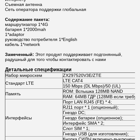
Съемная антенна
Сеть оператора поддержки глобальная
Содержание пакета:
маршрутизатор 1*4G
батарея 1*2000mah
1*adaptor
руководство потребителя 1*English
кабель 1*network
Замеченный:
Этот продукт поддерживает подгонянный,
радушный для того чтобы контактировать с нами
Детальные спецификации
Набор микросхем
ZX297520V3E/ZTE
LTE CAT4
Стандарт LTE
150 Mbps (DL Mbps)/50 (UL)
ROM: Вспышка 128MB NAND
Память
RAM: 64MB ГДР (128MB если требуем
Порт LAN RJ45 (FE) * 4;
RJ11 порт * 1 (опционный);
Гнездо DC;
Интерфейсы
Гнездо батареи (опционное);
Интерфейс SMA * 2;
Слот SIM * 1;
Гнездо USB (для изготовления);
Кнопка СИЛЫ включено-выключено