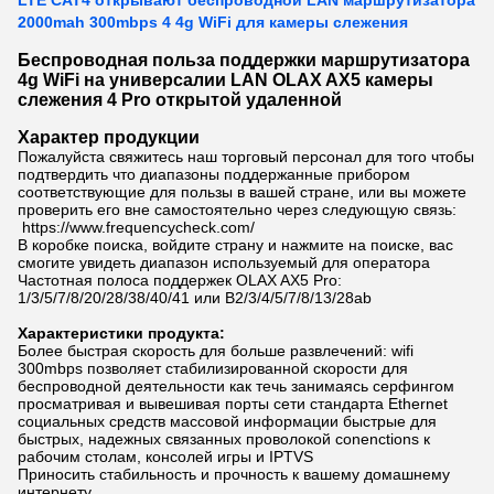
LTE CAT4 открывают беспроводной LAN маршрутизатора
2000mah 300mbps 4 4g WiFi для камеры слежения
Беспроводная польза поддержки маршрутизатора
4g WiFi на универсалии LAN OLAX AX5 камеры
слежения 4 Pro открытой удаленной
Характер продукции
Пожалуйста свяжитесь наш торговый персонал для того чтобы
подтвердить что диапазоны поддержанные прибором
соответствующие для пользы в вашей стране, или вы можете
проверить его вне самостоятельно через следующую связь:
https://www.frequencycheck.com/
В коробке поиска, войдите страну и нажмите на поиске, вас
смогите увидеть диапазон используемый для оператора
Частотная полоса поддержек OLAX AX5 Pro:
1/3/5/7/8/20/28/38/40/41 или B2/3/4/5/7/8/13/28ab
Характеристики продукта:
Более быстрая скорость для больше развлечений: wifi
300mbps позволяет стабилизированной скорости для
беспроводной деятельности как течь занимаясь серфингом
просматривая и вывешивая порты сети стандарта Ethernet
социальных
средств массовой информации быстрые для
быстрых, надежных связанных проволокой conenctions к
рабочим столам, консолей игры и IPTVS
Приносить стабильность и прочность к вашему домашнему
интернету