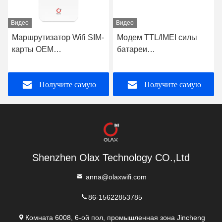
Видео
Видео
Маршрутизатор Wifi SIM-
Модем TTL/IMEI силы
карты OEM
батареи
беспроводной открыл
маршрутизатора
маршрутизатор 4G RJ45
4000mah CPE 4G мини
Получите самую
Получите самую
ПЕРЕНОСЯТ OLAX AX6
WiFi OLAX AX6 PRO
PRO
лучшую цену
лучшую цену
Shenzhen Olax Technology CO.,Ltd
anna@olaxwifi.com
86-15622853785
Комната 6008, 6-ой пол, промышленная зона Jincheng