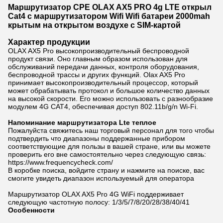
Маршрутизатор CPE OLAX AX5 PRO 4g LTE открыл
Cat4 с маршрутизатором Wifi Wifi батареи 2000mah
крытым на открытом воздухе с SIM-картой
Характер продукции
OLAX AX5 Pro высокопроизводительный беспроводной
продукт связи. Оно главным образом использован для
обслуживаний передачи данных, контроля оборудования,
беспроводной трассы и других функций. Olax AX5 Pro
принимает высокопроизводительный процессор, который
может обрабатывать протокол и большое количество данных
на высокой скорости. Его можно использовать с разнообразие
модулем 4G CAT4, обеспечивая доступ 802.11b/g/n Wi-Fi.
Напоминание маршрутизатора Lte теплое
Пожалуйста свяжитесь наш торговый персонал для того чтобы
подтвердить что диапазоны поддержанные прибором
соответствующие для пользы в вашей стране, или вы можете
проверить его вне самостоятельно через следующую связь:
https://www.frequencycheck.com/
В коробке поиска, войдите страну и нажмите на поиске, вас
смогите увидеть диапазон используемый для оператора
Маршрутизатор OLAX AX5 Pro 4G WiFi поддерживает
следующую частотную полосу: 1/3/5/7/8/20/28/38/40/41
Особенности