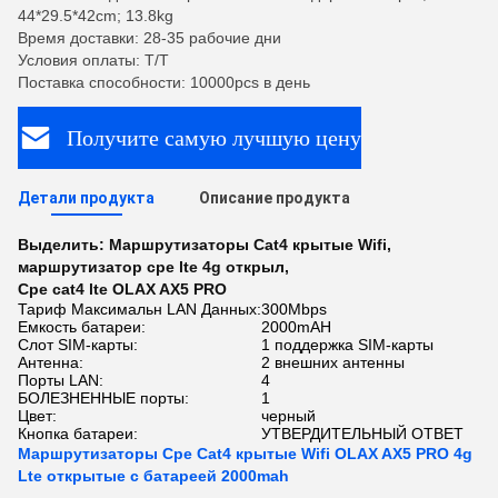
44*29.5*42cm; 13.8kg
Время доставки: 28-35 рабочие дни
Условия оплаты: T/T
Поставка способности: 10000pcs в день
Получите самую лучшую цену
Детали продукта
Описание продукта
Выделить:
Маршрутизаторы Cat4 крытые Wifi
,
маршрутизатор cpe lte 4g открыл
,
Cpe cat4 lte OLAX AX5 PRO
Тариф Максимальн LAN Данных:
300Mbps
Емкость батареи:
2000mAH
Слот SIM-карты:
1 поддержка SIM-карты
Антенна:
2 внешних антенны
Порты LAN:
4
БОЛЕЗНЕННЫЕ порты:
1
Цвет:
черный
Кнопка батареи:
УТВЕРДИТЕЛЬНЫЙ ОТВЕТ
Маршрутизаторы Cpe Cat4 крытые Wifi OLAX AX5 PRO 4g
Lte открытые с батареей 2000mah