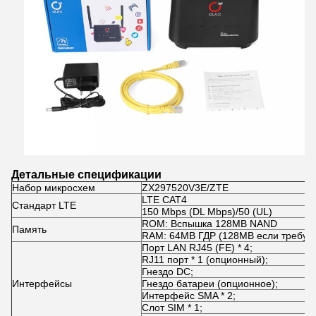
Детальные спецификации
Набор микросхем
ZX297520V3E/ZTE
LTE CAT4
Стандарт LTE
150 Mbps (DL Mbps)/50 (UL)
ROM: Вспышка 128MB NAND
Память
RAM: 64MB ГДР (128MB если требуем
Порт LAN RJ45 (FE) * 4;
RJ11 порт * 1 (опционный);
Гнездо DC;
Интерфейсы
Гнездо батареи (опционное);
Интерфейс SMA * 2;
Слот SIM * 1;