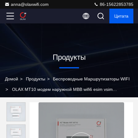
anna@olaxwifi.com
86-15622853785
Цитата
Продукты
Домой
>
Продукты
>
Беспроводные Маршрутизаторы WIFI
>
OLAX MT10 модем наружной MBB wifi6 esim vsim
универсальный модем 5g мобильный wifi hotspot wifi
маршрутизатор сим-карта