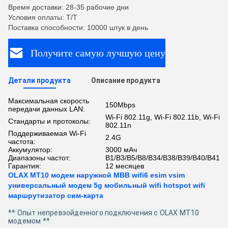
Время доставки: 28-35 рабочие дни
Условия оплаты: T/T
Поставка способности: 10000 штук в день
Получите самую лучшую цену
Детали продукта
Описание продукта
Максимальная скорость
150Mbps
передачи данных LAN:
Wi-Fi 802.11g, Wi-Fi 802.11b, Wi-Fi
Стандарты и протоколы:
802.11n
Поддерживаемая Wi-Fi
2.4G
частота:
Аккумулятор:
3000 мАч
Диапазоны частот:
B1/B3/B5/B8/B34/B38/B39/B40/B41
Гарантия:
12 месяцев
OLAX MT10 модем наружной MBB wifi6 esim vsim
универсальный модем 5g мобильный wifi hotspot wifi
маршрутизатор сим-карта
** Опыт непревзойденного подключения с OLAX MT10
модемом **