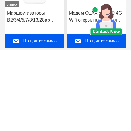
Видео
Маршрутизаторы
Модем OLAX WD680 4G
B2/3/4/5/7/8/13/28ab
Wifi открыл портативный
поддержки VPN 4G Wifi
маршрутизатор мини 4g
маршрутизаторов
Lte Cat4 150m
Получите самую
Получите самую
4000mah OLAX AX6 PRO
беспроводные Wifi
лучшую цену
лучшую цену
Shenzhen Olax Technology CO.,Ltd
anna@olaxwifi.com
86-15622853785
Комната 6008, 6-ой пол, промышленная зона Jincheng
(Baode), дорога No.201 Lixin южная, Fuyong, Baoan,