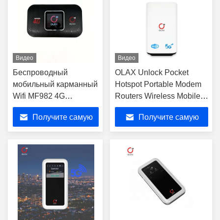
Видео
Видео
Беспроводный
OLAX Unlock Pocket
мобильный карманный
Hotspot Portable Modem
Wifi MF982 4G
Routers Wireless Mobile
150mbps Smart MINI
4G 5G Lte 300 Mbps
Получите самую
Получите самую
Mobile Portable Hotspot
Внешний Wi-Fi
3G 4G Lte
маршрутизатор
лучшую цену
лучшую цену
беспроводный
карманный Wifi
маршрутизатор