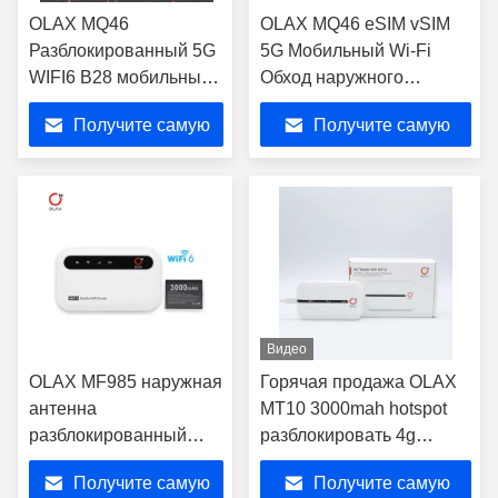
OLAX MQ46
OLAX MQ46 eSIM vSIM
Разблокированный 5G
5G Мобильный Wi-Fi
WIFI6 B28 мобильный
Обход наружного
Wi-Fi Обход сетевого
маршрутизатора
Получите самую
Получите самую
маршрутизатора
портативные MIFI 5G
портативный 5G LTE
LTE беспроводный
лучшую цену
лучшую цену
беспроводной Hotspot
Hotspot карманный
карманный
маршрутизатор Wi-Fi
маршрутизатор Wi-Fi
Видео
OLAX MF985 наружная
Горячая продажа OLAX
антенна
MT10 3000mah hotspot
разблокированный
разблокировать 4g
модем горячий точек
модем wifi
Получите самую
Получите самую
например
маршрутизатор lte модем