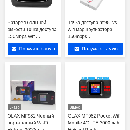
Батарея большой
Точка доступа mf981vs
емкости Точки доступа
wifi маршрутизатора
150Mbps Wifi
150mbps
маршрутизатора CAT4
маршрутизатора 4g
Получите самую
Получите самую
Mifi Wifi портативная
модема батареи лития
глобальная
4g беспроводная
лучшую цену
лучшую цену
глобальная портативная
Видео
Видео
OLAX MF982 Черный
OLAX MF982 Pocket Wifi
портативный Wi-Fi
Mobile 4G LTE 3000mah
Hotspot 3000mah
Hotspot Router