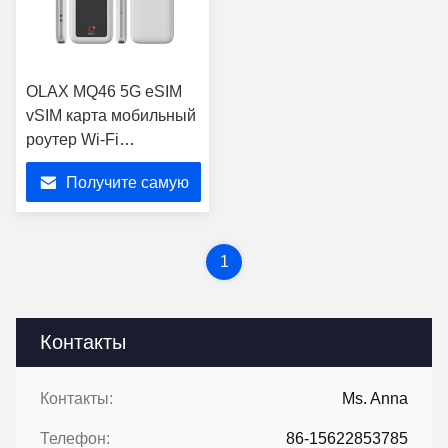
OLAX MQ46 5G eSIM
vSIM карта мобильный
роутер Wi-Fi
портативный
Получите самую
беспроводный 5G LTE
карманный роутер Wi-
лучшую цену
Fi для наружного
использования с SIM-
1
картой
Контакты
Контакты:
Ms. Anna
Телефон:
86-15622853785