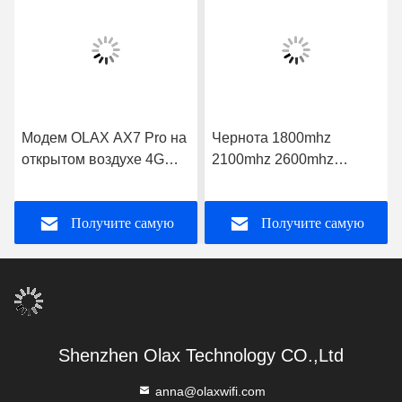
Модем OLAX AX7 Pro на
Чернота 1800mhz
открытом воздухе 4G
2100mhz 2600mhz
Wifi со слотом 5000mah
ракеты -носителя
300mbps SIM-карты
сигнала OLAX WR01 4G
Получите самую
Получите самую
LTE мобильная
лучшую цену
лучшую цену
Shenzhen Olax Technology CO.,Ltd
anna@olaxwifi.com