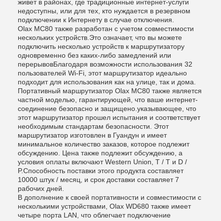
живет в районах, где традиционные интернет-услуги
недоступны, или для тех, кто нуждается в резервном
подключении к Интернету в случае отключения.
Olax MC80 также разработан с учетом совместимости
нескольких устройств.Это означает, что вы можете
подключить несколько устройств к маршрутизатору
одновременно без каких-либо замедлений или
перерывовБлагодаря возможности использования 32
пользователей Wi-Fi, этот маршрутизатор идеально
подходит для использования как на улице, так и дома.
Портативный маршрутизатор Olax MC80 также является
частной моделью, гарантирующей, что ваше интернет-
соединение безопасно и защищено.указывающее, что
этот маршрутизатор прошел испытания и соответствует
необходимым стандартам безопасности. Этот
маршрутизатор изготовлен в Гуандун и имеет
минимальное количество заказов, которое подлежит
обсуждению. Цена также подлежит обсуждению, а
условия оплаты включают Western Union, T / T и D /
P.Способность поставки этого продукта составляет
10000 штук / месяц, и срок доставки составляет 7
рабочих дней.
В дополнение к своей портативности и совместимости с
несколькими устройствами, Olax WD680 также имеет
четыре порта LAN, что облегчает подключение