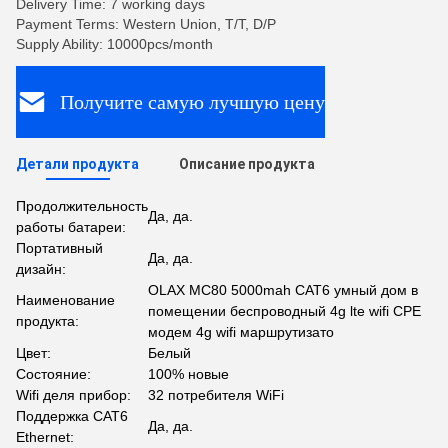
Delivery Time: 7 working days
Payment Terms: Western Union, T/T, D/P
Supply Ability: 10000pcs/month
Получите самую лучшую цену
Детали продукта
Описание продукта
Продолжительность
Да, да.
работы батареи:
Портативный
Да, да.
дизайн:
OLAX MC80 5000mah CAT6 умный дом в
Наименование
помещении беспроводный 4g lte wifi CPE
продукта:
модем 4g wifi маршрутизато
Цвет:
Белый
Состояние:
100% новые
Wifi деля прибор:
32 потребителя WiFi
Поддержка CAT6
Да, да.
Ethernet: