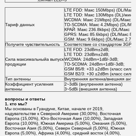
LTE FDD: Макс 150Mbps) (DL/Макс 
LTE TDD: Макс 130Mbps (DL)/мини
WCDMA: Макс 21Mbps) (DL/Макс 5.
Тариф данных
TD-SCDMA: Макс 4.2Mbps) (DL/Макс
КРАЙ: Макс 236.8kbps) (DL/Макс 11
GPRS: Макс 85.6kbps) (DL/Макс 85.
GSM: Макс 9.6kbps) (DL/Макс 2.7kb
Получите чувствительность
Соответствие со стандартом 3GPP
LTE FDD: 23dBm±2dB;
LTE TDD: 23dBm±2dB;
Сила максимальныйа выпуск
WCDMA: 24dBm+1dB/-3dB;
продукции
TD-SCDMA: 24dBm+1dB/-3dB;
GSM B5/8: +33 ±2dBm (класс силы 4
GSM B2/3: +30 ±2dBm (класс силы 1
Тип антенны
Внутренняя антенна/внешняя анте
Коэффициент усиления
2~3dBi (внутренняя антенна)
антенны
3~5dBi (внешняя антенна)
вопросы и ответы
1. кто мы?
Мы основаны в Гуандуне, Китае, начале от 2019,
надувательстве к Северной Америке (30,00%), Восточная
Европа (15,00%), Юго-Восточная Азия (10,00%), Западная
Европа (10,00%), Южная Америка (5,00%), Океания (5,00%),
Восточная Азия (5,00%), Северн Северный (5,00%), Южная
Европа (5,00%), Африка (4,00%), средний восток (4,00%),