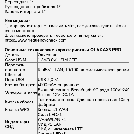
Переходник 1*
Руководство потребителя 1*
Кабель интернета 1*
Извещение:
1, маршрутизатор нет включить sim, вас должно купить sim от
ваше местного
2, вы можете проверить frequence от внизу связи:
https://www.frequencycheck.com
Основные технические характеристики OLAX AX6 PRO
Деталь
Описание
Слот USIM
1.8V/3.0V USIM 2FF
Порт сети
стандарта
RJ45×1, LAN, 10/100 автоматическ-воспринимат
Ethernet
Порт USB
USB 2,0 ×1
Клетка батареи
4000mAH опционное
Входной сигнал: Всеобщий AC ряда 100V~240V
Электропитание
Выход: 12V DC/1A
Тактильная кнопка. Длинная пресса над 10s для
Кнопка сброса
фабрики
Кнопка WPS
Кнопка ×1 WPS
Сила LED×1
WPS/WLAN ×1
Индикаторы
СИД ×1 LAN
СИД
СИД ×1 интернета LTE
Сигнал LED×3