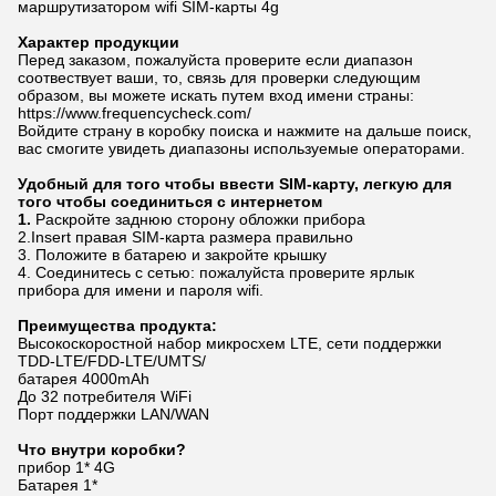
маршрутизатором wifi SIM-карты 4g
Характер продукции
Перед заказом, пожалуйста проверите если диапазон
соотвествует ваши, то, связь для проверки следующим
образом, вы можете искать путем вход имени страны:
https://www.frequencycheck.com/
Войдите страну в коробку поиска и нажмите на дальше поиск,
вас смогите увидеть диапазоны используемые операторами.
Удобный для того чтобы ввести SIM-карту, легкую для
того чтобы соединиться с интернетом
1.
Раскройте заднюю сторону обложки прибора
2.Insert правая SIM-карта размера правильно
3. Положите в батарею и закройте крышку
4. Соединитесь с сетью: пожалуйста проверите ярлык
прибора для имени и пароля wifi.
Преимущества продукта:
Высокоскоростной набор микросхем LTE, сети поддержки
TDD-LTE/FDD-LTE/UMTS/
батарея 4000mAh
До 32 потребителя WiFi
Порт поддержки LAN/WAN
Что внутри коробки?
прибор 1* 4G
Батарея 1*