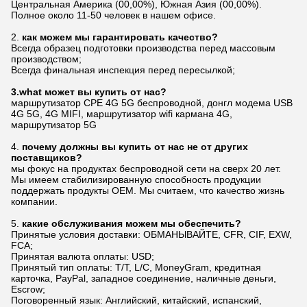
Центральная Америка (00,00%), Южная Азия (00,00%).
Полное около 11-50 человек в нашем офисе.
2.
как можем мы гарантировать качество?
Всегда образец подготовки производства перед массовым
производством;
Всегда финальная инспекция перед пересылкой;
3.what может вы купить от нас?
маршрутизатор CPE 4G 5G беспроводной, донгл модема USB
4G 5G, 4G MIFI, маршрутизатор wifi кармана 4G,
маршрутизатор 5G
4.
почему должны вы купить от нас не от других
поставщиков?
мы фокус на продуктах беспроводной сети на сверх 20 лет.
Мы имеем стабилизированную способность продукции
поддержать продукты OEM. Мы считаем, что качество жизнь
компании.
5.
какие обслуживания можем мы обеспечить?
Принятые условия доставки: ОБМАНЫВАЙТЕ, CFR, CIF, EXW,
FCA;
Принятая валюта оплаты: USD;
Принятый тип оплаты: T/T, L/C, MoneyGram, кредитная
карточка, PayPal, западное соединение, наличные деньги,
Escrow;
Поговоренный язык: Английский, китайский, испанский,