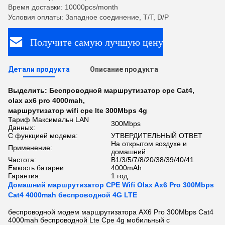
Время доставки: 10000pcs/month
Условия оплаты: Западное соединение, T/T, D/P
Получите самую лучшую цену
Детали продукта
Описание продукта
Выделить:
Беспроводной маршрутизатор cpe Cat4
,
olax ax6 pro 4000mah
,
маршрутизатор wifi cpe lte 300Mbps 4g
Тариф Максимальн LAN
300Mbps
Данных:
С функцией модема:
УТВЕРДИТЕЛЬНЫЙ ОТВЕТ
На открытом воздухе и
Применение:
домашний
Частота:
B1/3/5/7/8/20/38/39/40/41
Емкость батареи:
4000mAh
Гарантия:
1 год
Домашний маршрутизатор CPE Wifi Olax Ax6 Pro 300Mbps
Cat4 4000mah беспроводной 4G LTE
беспроводной модем маршрутизатора AX6 Pro 300Mbps Cat4
4000mah беспроводной Lte Cpe 4g мобильный с