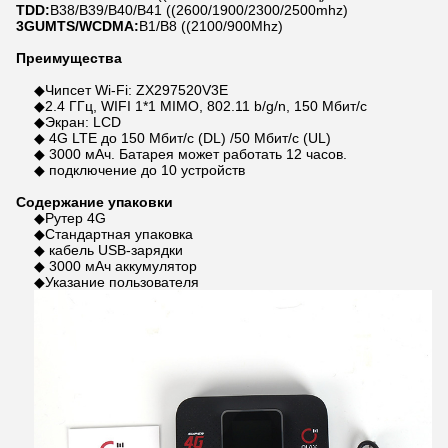
TDD:
B38/B39/B40/B41 ((2600/1900/2300/2500mhz)
3GUMTS/WCDMA:
B1/B8 ((2100/900Mhz)
Преимущества
◆Чипсет Wi-Fi: ZX297520V3E
◆2.4 ГГц, WIFI 1*1 MIMO, 802.11 b/g/n, 150 Мбит/с
◆Экран: LCD
◆ 4G LTE до 150 Мбит/с (DL) /50 Мбит/с (UL)
◆ 3000 мАч. Батарея может работать 12 часов.
◆ подключение до 10 устройств
Содержание упаковки
◆Рутер 4G
◆Стандартная упаковка
◆ кабель USB-зарядки
◆ 3000 мАч аккумулятор
◆Указание пользователя