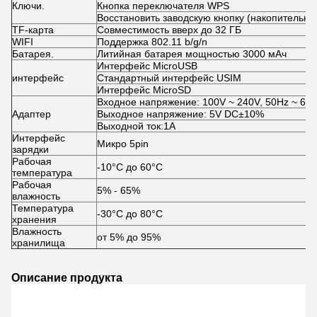
Ключи.
Кнопка переключателя WPS
Восстановить заводскую кнопку (накопительна
TF-карта
Совместимость вверх до 32 ГБ
WIFI
Поддержка 802.11 b/g/n
Батарея.
Литийная батарея мощностью 3000 мАч
Интерфейс MicroUSB
интерфейс
Стандартный интерфейс USIM
Интерфейс MicroSD
Входное напряжение: 100V ~ 240V, 50Hz ~ 60
Адаптер
Выходное напряжение: 5V DC±10%
Выходной ток:1A
Интерфейс
Микро 5pin
зарядки
Рабочая
-10°C до 60°C
температура
Рабочая
5% - 65%
влажность
Температура
-30°C до 80°C
хранения
Влажность
от 5% до 95%
хранилища
Описание продукта