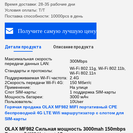
Время доставки: 28-35 рабочие дни
Условия оплаты: T/T
Поставка способности: 10000pcs в день
Получите самую лучшую цену
Детали продукта
Описание продукта
Максимальная скорость
300Mbps
передачи данных LAN:
Wi-Fi 802.11g, Wi-Fi 802.11b,
Стандарты и протоколы:
Wi-Fi 802.11n
Поддерживаемая Wi-Fi частота:
2.4G
2Скорость передачи Wi-Fi 4G:
150 Мбит/с
Применение:
На улице
Слот SIM-карты:
1 поддержка SIM-карты
Мощность батареи:
3000 мАч
Пользователь:
10User
Горячая продажа OLAX MF982 MIFI портативный CPE
беспроводной 4G LTE Wifi маршрутизатор с слотом для
SIM-карты
OLAX MF982 Сильная мощность 3000mah 150mbps