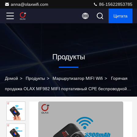
anna@olaxwifi.com
86-15622853785
Цитата
Продукты
Домой
>
Продукты
>
Маршрутизатор MIFI Wifi
>
Горячая
продажа OLAX MF982 MIFI портативный CPE беспроводной
4G LTE Wifi маршрутизатор с слотом для SIM-карты