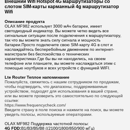
Внешний Wifi Hotspot 4G маршрутизаторы со
слотом SIM-карты карманный 4g маршрутизатор
Wifi
Описание продукта
OLAX MF982 использует 3000 мАч батареи, имеет
светодиодный индикатор. Вы можете четко видеть все
сигнальные ситуации после подключения к маршрутизатору,
так что вы можете знать силу сигнала и мощность
батареи.Просто подключите свою SIM-карту 4G в слот и
наслаждайтесь бесперебойным движением по интернет-
магистрали без беспокойства о технических
характеристиках.
Где бы вы ни находились, на своем
телефоне или планшете, вы можете наслаждаться этим с
помощью ноутбуков и всех устройств с функцией WIFI.
Lte Router Теплое напоминание
Пожалуйста, свяжитесь с нашим сотрудником по продажам, 
чтобы подтвердить, что диапазоны, поддерживаемые 
устройством, подходят для использования в вашей стране, 
или вы можете проверить это самостоятельно по следующей 
ссылке:
https://www.frequencycheck.com/
Введите страну в поле поиска и нажмите на поиск, вы можете 
увидеть полосы, используемые операторами.
OLAX MF982 Поддержка частотной полосы:
4G FDD:
B1/B3/B5/B8 ((2100/1800/850/900 мГц)