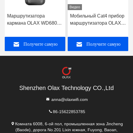
Видео
Мобильный Cat4 прибор
маршрутизатора Wifi
маршрутизатора OLAX
broadband 1x1 MIMO 4g
MF982 портативный Mifi
Lte дисплей LCD Точки
черноты MIFI Wifi
доступа Mifi мобильного
Получите самую
Получите самую
ый
беспроводного
портативный
лучшую цену
лучшую цену
Shenzhen Olax Technology CO.,Ltd
anna@olaxwifi.com
86-15622853785
Комната 6008, 6-ой пол, промышленная зона Jincheng
(Baode), дорога No.201 Lixin южная, Fuyong, Baoan,