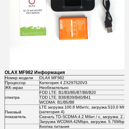
OLAX MF982 Информация
Номер модели
OLAX MF982
Процессор
Категория 4 ZX297520V3
ЖК-экран
Необязательно
FDD LTE: B1/B3/B5/B7/B8/B20
спектра
TDD LTE: B38/B39/B40/B41
WCDMA: B1/B5/B8
LTE загрузка:100.8 Мбит/с, загрузка:510,0 Мбит
(категория 4)
Пиковый
показатель
Скачать TD-SCDMA:4.2 Мбит / с, загрузка: 2.2 М
Загрузка WCDMA:42Mbps, загрузка: 5.76Mbps
Кнопка питания