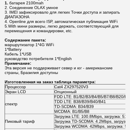
1.
батарея 2100mah
2. Соединение OLAX умное
3. IMEI зафиксировало для легких Точки доступа и запирать
ДИАПАЗОНА
4. Openline для всего ISP, автоматическая публикация WiFi
5.With мини размеры, легко держать, соответствующий для
перемещения и командировки, etc.
Содержание пакета:
маршрутизатор 1*4G WiFi
1*Battery
Кабель 1*USB
руководство потребителя 1*English
Примечание:
Эта версия не поддерживает север и юг - американские
страны, Бразилия доступны
Изготовленная на заказ таблица параметра:
Процессор
Cat4 ZX297520V3
Экран LCD
Опционный
FDD LTE: B1/B2/B3/B4/B5/B7/B8/B20/B2
TDD LTE: B38/B39/B40/B41
спектр
TD-SCDMA: B34/B39
WCDMA: B1/B5/B8
Загрузка LTE: 100.8Mbps, загрузка: 51.
Пиковый тариф
Загрузка TD-SCDMA: 4.2Mbps, загрузка
Загрузка WCDMA: 42Mbps, загрузка: 5