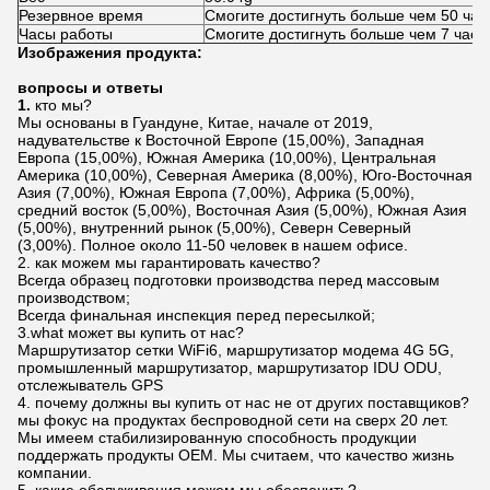
Резервное время
Смогите достигнуть больше чем 50 час
Часы работы
Смогите достигнуть больше чем 7 часо
Изображения продукта:
вопросы и ответы
1.
кто мы?
Мы основаны в Гуандуне, Китае, начале от 2019,
надувательстве к Восточной Европе (15,00%), Западная
Европа (15,00%), Южная Америка (10,00%), Центральная
Америка (10,00%), Северная Америка (8,00%), Юго-Восточная
Азия (7,00%), Южная Европа (7,00%), Африка (5,00%),
средний восток (5,00%), Восточная Азия (5,00%), Южная Азия
(5,00%), внутренний рынок (5,00%), Северн Северный
(3,00%). Полное около 11-50 человек в нашем офисе.
2. как можем мы гарантировать качество?
Всегда образец подготовки производства перед массовым
производством;
Всегда финальная инспекция перед пересылкой;
3.what может вы купить от нас?
Маршрутизатор сетки WiFi6, маршрутизатор модема 4G 5G,
промышленный маршрутизатор, маршрутизатор IDU ODU,
отслежыватель GPS
4. почему должны вы купить от нас не от других поставщиков?
мы фокус на продуктах беспроводной сети на сверх 20 лет.
Мы имеем стабилизированную способность продукции
поддержать продукты OEM. Мы считаем, что качество жизнь
компании.