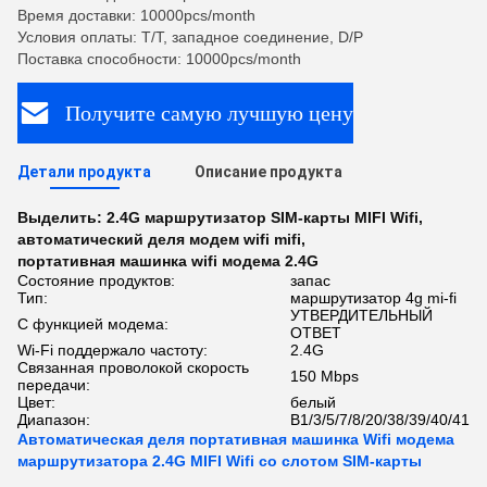
Время доставки: 10000pcs/month
Условия оплаты: T/T, западное соединение, D/P
Поставка способности: 10000pcs/month
Получите самую лучшую цену
Детали продукта
Описание продукта
Выделить:
2.4G маршрутизатор SIM-карты MIFI Wifi
,
автоматический деля модем wifi mifi
,
портативная машинка wifi модема 2.4G
Состояние продуктов:
запас
Тип:
маршрутизатор 4g mi-fi
УТВЕРДИТЕЛЬНЫЙ
С функцией модема:
ОТВЕТ
Wi-Fi поддержало частоту:
2.4G
Связанная проволокой скорость
150 Mbps
передачи:
Цвет:
белый
Диапазон:
B1/3/5/7/8/20/38/39/40/41
Автоматическая деля портативная машинка Wifi модема
маршрутизатора 2.4G MIFI Wifi со слотом SIM-карты