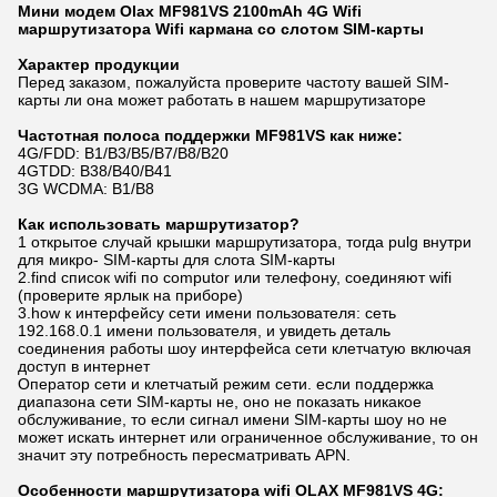
Мини модем Olax MF981VS 2100mAh 4G Wifi
маршрутизатора Wifi кармана со слотом SIM-карты
Характер продукции
Перед заказом, пожалуйста проверите частоту вашей SIM-
карты ли она может работать в нашем маршрутизаторе
Частотная полоса поддержки MF981VS как ниже:
4G/FDD: B1/B3/B5/B7/B8/B20
4GTDD: B38/B40/B41
3G WCDMA: B1/B8
Как использовать маршрутизатор?
1 открытое случай крышки маршрутизатора, тогда pulg внутри
для микро- SIM-карты для слота SIM-карты
2.find список wifi по computor или телефону, соединяют wifi
(проверите ярлык на приборе)
3.how к интерфейсу сети имени пользователя: сеть
192.168.0.1 имени пользователя, и увидеть деталь
соединения работы шоу интерфейса сети клетчатую включая
доступ в интернет
Оператор сети и клетчатый режим сети. если поддержка
диапазона сети SIM-карты не, оно не показать никакое
обслуживание, то если сигнал имени SIM-карты шоу но не
может искать интернет или ограниченное обслуживание, то он
значит эту потребность пересматривать APN.
Особенности маршрутизатора wifi OLAX MF981VS 4G: