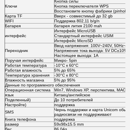
Кнопка силы
Ключи
Кнопка переключателя WPS
Восстановите кнопку фабрики (pinhole)
Карта TF
Вверх - совместимый до 32 gb
WIFI
Поддержка 802,11 b/g/n
Батарея
батарея лития 2100 mah
Интерфейс MicroUSB
интерфейс
Стандартный интерфейс USIM
Интерфейс MicroSD
Ввод напряжения: 100V~240V, 50Hz~6
Переходник
Напряжение тока выхода: 5V DC±10%
Настоящее выхода: 1A
Поручая интерфейс
Микро- 5pin
Работая температура
-10°C к 60°C
Работая влажность
5% до 65%
Температура хранения
-30°C к 80°C
Влажность магазина
5% до 95%
Данные по программного обеспечения
Операционная система
Win7, Windows XP, перспектива, MAC 
язык
Китаец/английское
Поделенный)
До 10 потребителей
Настройте)
поддержка
Чернь поддержки и карта Unicom обычн
SMS
радиосвязи не поддерживают
Книга телефона
поддержка
размер
59x98x15.5 mm
Вес
86.04g