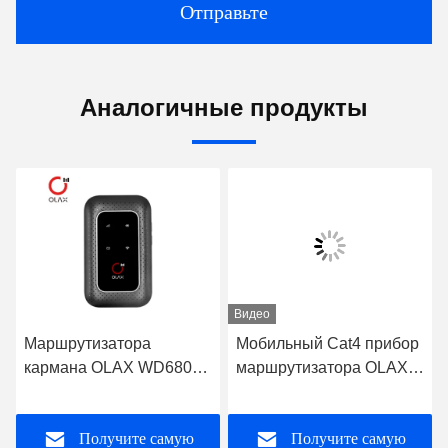
Отправьте
Аналогичные продукты
Видео
Маршрутизатора
Мобильный Cat4 прибор
кармана OLAX WD680
маршрутизатора OLAX
4g Lte OEM модема Wifi
MF982 портативный Mifi
предварительного
черноты MIFI Wifi
Получите самую
Получите самую
портативный мобильный