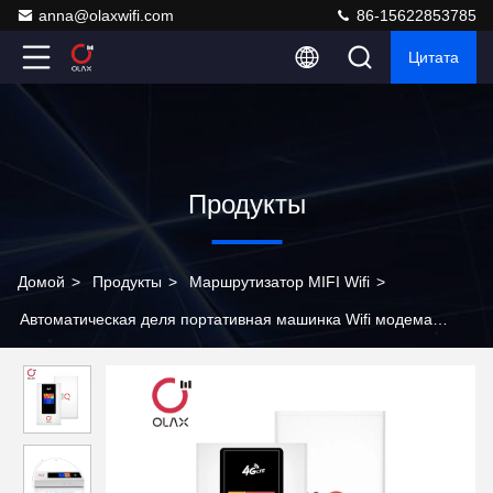
anna@olaxwifi.com
86-15622853785
Цитата
Продукты
Домой
>
Продукты
>
Маршрутизатор MIFI Wifi
>
Автоматическая деля портативная машинка Wifi модема
маршрутизатора 2.4G MIFI Wifi со слотом SIM-карты