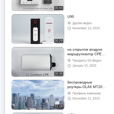
00:44
U90
Другие видео
November 13, 2024
00:29
на открытом воздухе
маршрутизатор CPE
5G
Продукты 5G Видео
January 15, 2025
00:38
Беспроводные
роутеры OLAX MT20
Wi-Fi с SIM-картой 150
Профиль компании
Мбит/с
December 21, 2023
01:18