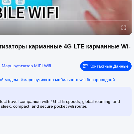
тизаторы карманные 4G LTE карманные Wi-
:
Маршрутизатор MIFI Wifi
Контактные Данные
ой модем
#
маршрутизатор мобильного wifi беспроводной
fect travel companion with 4G LTE speeds, global roaming, and
 sleek, compact, and secure pocket wifi router.