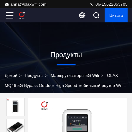
anna@olaxwifi.com
86-15622853785
Цитата
Продукты
Домой
>
Продукты
>
Маршрутизаторы 5G Wifi
>
OLAX
MQ46 5G Bypass Outdoor High Speed мобильный роутер Wi-Fi
портативный беспроводный 5G LTE карманный роутер Wi-Fi с
SIM-картой