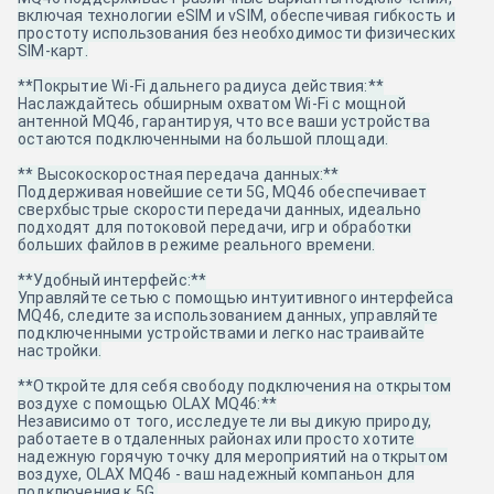
включая технологии eSIM и vSIM, обеспечивая гибкость и
простоту использования без необходимости физических
SIM-карт.
**Покрытие Wi-Fi дальнего радиуса действия:**
Наслаждайтесь обширным охватом Wi-Fi с мощной
антенной MQ46, гарантируя, что все ваши устройства
остаются подключенными на большой площади.
** Высокоскоростная передача данных:**
Поддерживая новейшие сети 5G, MQ46 обеспечивает
сверхбыстрые скорости передачи данных, идеально
подходят для потоковой передачи, игр и обработки
больших файлов в режиме реального времени.
**Удобный интерфейс:**
Управляйте сетью с помощью интуитивного интерфейса
MQ46, следите за использованием данных, управляйте
подключенными устройствами и легко настраивайте
настройки.
**Откройте для себя свободу подключения на открытом
воздухе с помощью OLAX MQ46:**
Независимо от того, исследуете ли вы дикую природу,
работаете в отдаленных районах или просто хотите
надежную горячую точку для мероприятий на открытом
воздухе, OLAX MQ46 - ваш надежный компаньон для
подключения к 5G.