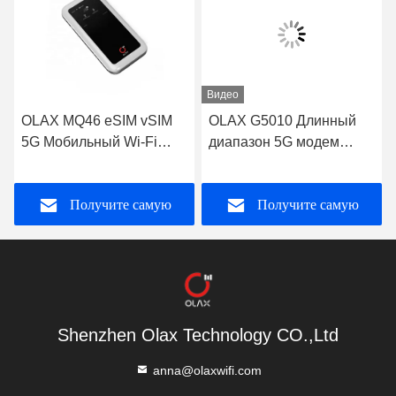
Видео
OLAX MQ46 eSIM vSIM
OLAX G5010 Длинный
5G Мобильный Wi-Fi
диапазон 5G модем
Обход наружного
Внутренний CPE
маршрутизатора
маршрутизатор
Получите самую
Получите самую
портативные MIFI 5G
Мобильный WiFi6
LTE беспроводный
Беспроводная точка
Hotspot карманный
доступа 5G игровой Wifi
лучшую цену
лучшую цену
маршрутизатор Wi-Fi
маршрутизатор С
слотом для SIM-карты
Shenzhen Olax Technology CO.,Ltd
anna@olaxwifi.com