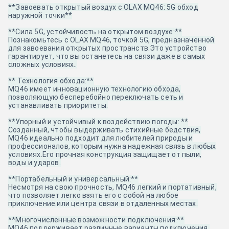
**Завоевать открытый воздух с OLAX MQ46: 5G обход
наружной точки**
**Сила 5G, устойчивость на открытом воздухе:**
Познакомьтесь с OLAX MQ46, точкой 5G, предназначенной
для завоевания открытых пространств.Это устройство
гарантирует, что вы останетесь на связи даже в самых
сложных условиях..
** Технология обхода:**
MQ46 имеет инновационную технологию обхода,
позволяющую бесперебойно переключать сеть и
устанавливать приоритеты.
**Упорный и устойчивый к воздействию погоды: **
Созданный, чтобы выдерживать стихийные бедствия,
MQ46 идеально подходит для любителей природы и
профессионалов, которым нужна надежная связь в любых
условиях.Его прочная конструкция защищает от пыли,
воды и ударов.
**Портабельный и универсальный:**
Несмотря на свою прочность, MQ46 легкий и портативный,
что позволяет легко взять его с собой на любое
приключение.или центра связи в отдаленных местах.
**Многочисленные возможности подключения:**
MQ46 поддерживает различные варианты подключения,