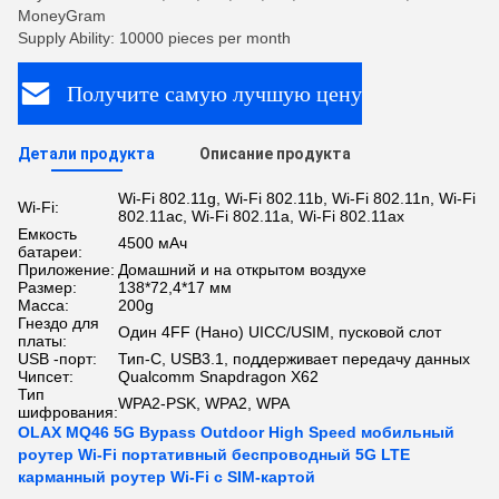
MoneyGram
Supply Ability: 10000 pieces per month
Получите самую лучшую цену
Детали продукта
Описание продукта
Wi-Fi 802.11g, Wi-Fi 802.11b, Wi-Fi 802.11n, Wi-Fi
Wi-Fi:
802.11ac, Wi-Fi 802.11a, Wi-Fi 802.11ax
Емкость
4500 мАч
батареи:
Приложение:
Домашний и на открытом воздухе
Размер:
138*72,4*17 мм
Масса:
200g
Гнездо для
Один 4FF (Нано) UICC/USIM, пусковой слот
платы:
USB -порт:
Тип-С, USB3.1, поддерживает передачу данных
Чипсет:
Qualcomm Snapdragon X62
Тип
WPA2-PSK, WPA2, WPA
шифрования:
OLAX MQ46 5G Bypass Outdoor High Speed мобильный
роутер Wi-Fi портативный беспроводный 5G LTE
карманный роутер Wi-Fi с SIM-картой