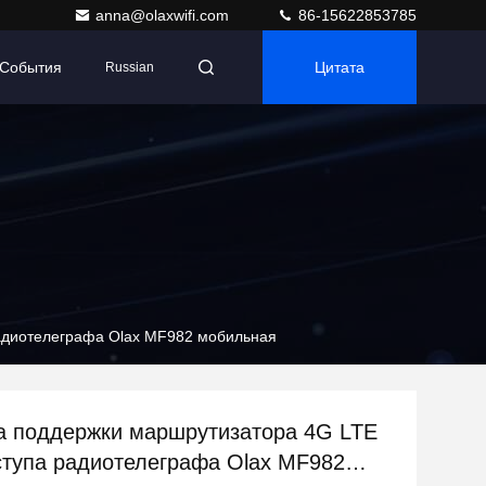
anna@olaxwifi.com
86-15622853785
События
Цитата
Russian
радиотелеграфа Olax MF982 мобильная
а поддержки маршрутизатора 4G LTE
ступа радиотелеграфа Olax MF982