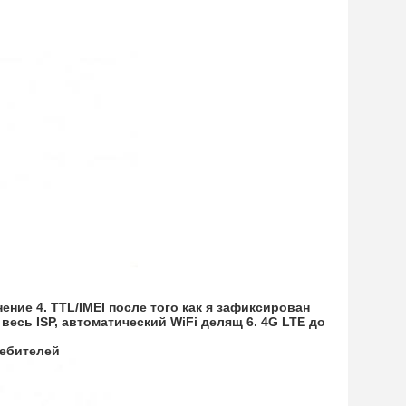
ение 4. 
TTL/IMEI после того как я зафиксирован 
сь ISP, автоматический WiFi делящ 6. 4G LTE до 
требителей