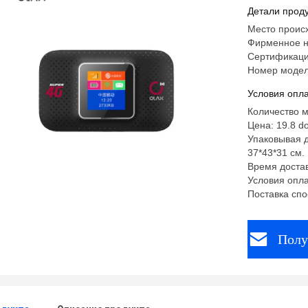
мобильн
Детали проду
Место проис
Фирменное н
Сертификац
Номер модел
Условия опла
Количество м
Цена: 19.8 do
Упаковывая д
37*43*31 см. 
Время достав
Условия опла
Поставка спо
Полу