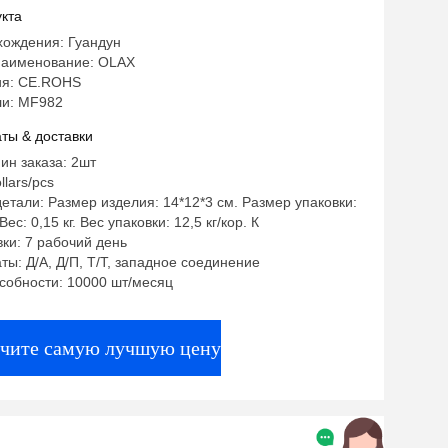
ая
кта
хождения: Гуандун
аименование: OLAX
ия: CE.ROHS
и: MF982
ты & доставки
ин заказа: 2шт
llars/pcs
етали: Размер изделия: 14*12*3 см. Размер упаковки:
Вес: 0,15 кг. Вес упаковки: 12,5 кг/кор. К
ки: 7 рабочий день
ты: Д/А, Д/П, Т/Т, западное соединение
собности: 10000 шт/месяц
чите самую лучшую цену