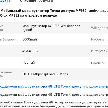
одукта
Описание продукта
:
Мобильный маршрутизатор Точки доступа MF982
,
мобильный
 Olax MF982 на открытом воздухе
ие
маршрутизатор 4G LTE Wifi беспров
Wifi деля 
та:
одной
ь батареи:
3000mah
Рабочие ч
4G/3G/2G
Интерфей
Черный
гарантия:
оводная
DL 150Mbps/UpLoad 50Mbps
ть:
поддержки маршрутизатора 4G LTE Точки доступа радиотелег
поддержки маршрутизатора 4G LTE Точки доступа радиотелег
я мобильная Точка доступа 4G которая смогла достигнуть вы
т обеспечить главное беспроводное проведение доступа и вс