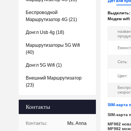
Детали пр
Беспроводной
Выделить
Модем wifi
Маршрутизатор 4G
(21)
назван
Донгл Usb 4g
(18)
продук
Маршрутизаторы 5G Wifi
Емкост
(40)
Сеть:
Донгл 5G Wifi
(1)
Цвет:
Внешний Маршрутизатор
(23)
Беспр
скорос
SIM-карта 
Контакты
SIM-карта 
Контакты:
Ms. Anna
MF982 нова
MF982 може