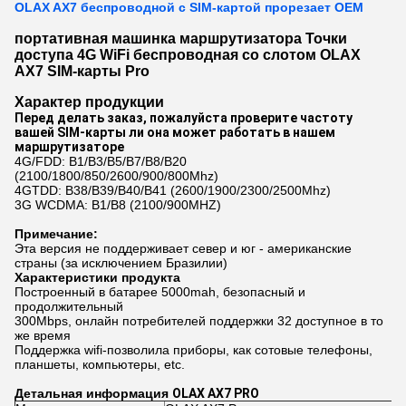
OLAX AX7 беспроводной с SIM-картой прорезает OEM
портативная машинка маршрутизатора Точки
доступа 4G WiFi беспроводная со слотом OLAX
AX7 SIM-карты Pro
Характер продукции
Перед делать заказ, пожалуйста проверите частоту 
вашей SIM-карты ли она может работать в нашем 
маршрутизаторе
4G/FDD: B1/B3/B5/B7/B8/B20 
(2100/1800/850/2600/900/800Mhz)
4GTDD: B38/B39/B40/B41 (2600/1900/2300/2500Mhz)
3G WCDMA: B1/B8 (2100/900MHZ)
Примечание:
Эта версия не поддерживает север и юг - американские 
страны (за исключением Бразилии)
Характеристики продукта
Построенный в батарее 5000mah, безопасный и 
продолжительный
300Mbps, онлайн потребителей поддержки 32 доступное в то 
же время
Поддержка wifi-позволила приборы, как сотовые телефоны, 
планшеты, компьютеры, etc.
Детальная информация
OLAX AX7 PRO