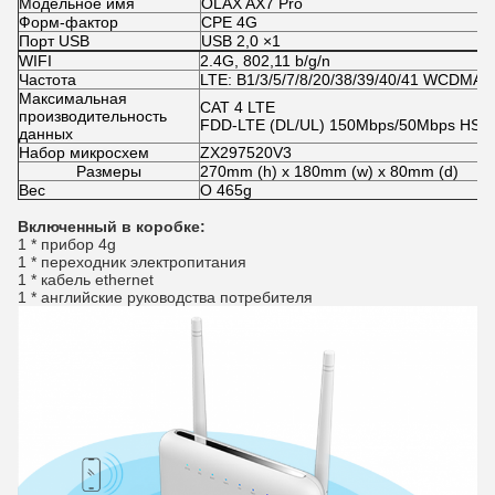
Модельное имя
OLAX AX7 Pro
Форм-фактор
CPE 4G
Порт USB
USB 2,0 ×1
WIFI
2.4G, 802,11 b/g/n
Частота
LTE: B1/3/5/7/8/20/38/39/40/41 WCDMA: 
Максимальная
CAT 4 LTE
производительность
FDD-LTE (DL/UL) 150Mbps/50Mbps HSPA
данных
Набор микросхем
ZX297520V3
Размеры
270mm (h) x 180mm (w) x 80mm (d)
Вес
О 465g
Включенный в коробке
:
1 * прибор 4g
1 * переходник электропитания
1 * кабель ethernet
1 * английские руководства потребителя