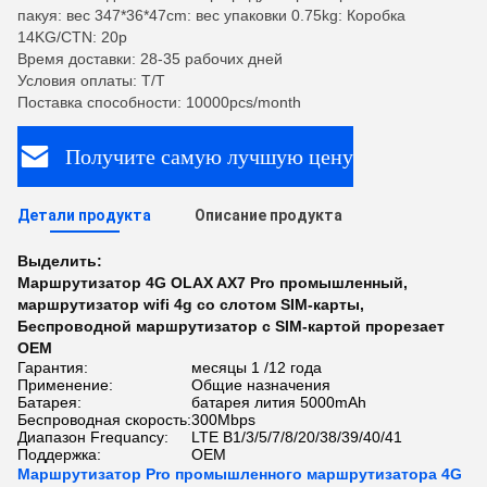
пакуя: вес 347*36*47cm: вес упаковки 0.75kg: Коробка
14KG/CTN: 20p
Время доставки: 28-35 рабочих дней
Условия оплаты: T/T
Поставка способности: 10000pcs/month
Получите самую лучшую цену
Детали продукта
Описание продукта
Выделить:
Маршрутизатор 4G OLAX AX7 Pro промышленный
,
маршрутизатор wifi 4g со слотом SIM-карты
,
Беспроводной маршрутизатор с SIM-картой прорезает
OEM
Гарантия:
месяцы 1 /12 года
Применение:
Общие назначения
Батарея:
батарея лития 5000mAh
Беспроводная скорость:
300Mbps
Диапазон Frequancy:
LTE B1/3/5/7/8/20/38/39/40/41
Поддержка:
OEM
Маршрутизатор Pro промышленного маршрутизатора 4G