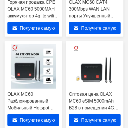
Горячая продажа CPE
OLAX MC60 CAT4
OLAX MC60 5000MAH
300Mbps WAN LAN
аккумулятор 4g lte wifi
порты Улучшенный
маршрутизатор 4g CPE
сим-карта сигнала Wi-Fi
Получите самую
Получите самую
маршрутизатор модем
Обход маршрутизатора
4g wifi
Мобильный интернет
лучшую цену
лучшую цену
4G LTE маршрутизатор
OLAX MC60
Оптовая цена OLAX
Разблокированный
MC60 eSIM 5000mAh
Мобильный Hotspot
B28 в помещении 4G
VPN 4G Беспроводной
домашний
Получите самую
Получите самую
маршрутизатор 4 RJ45
беспроводный Wi-Fi 6