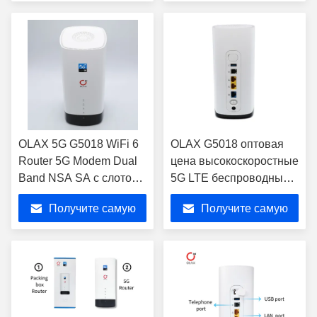
Wi-Fi модем
Обычный
лучшую цену
лучшую цену
B3B5B7B8B20B40 N41
маршрутизатор 4G LTE
4G Wi-Fi
CPE Маршрутизаторы с
маршрутизатор
сим-картой
OLAX 5G G5018 WiFi 6
OLAX G5018 оптовая
Router 5G Modem Dual
цена высокоскоростные
Band NSA SA с слотом
5G LTE беспроводные
SIM-карты для офиса
WiFi портативные
Получите самую
Получите самую
игровые смарт-
домашние роутеры
лучшую цену
лучшую цену
CPE