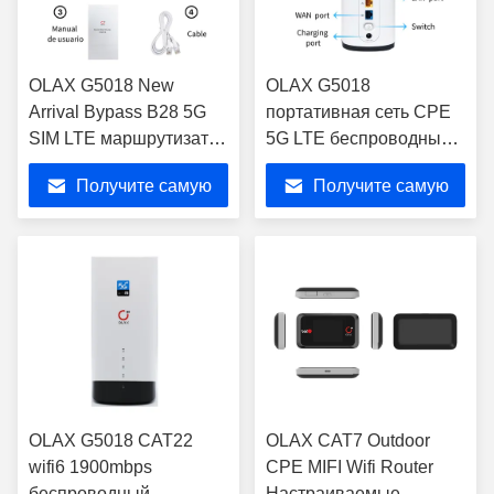
OLAX G5018 New
OLAX G5018
Arrival Bypass B28 5G
портативная сеть CPE
SIM LTE маршрутизатор
5G LTE беспроводный
CPE модем со слотом
пример vsim карты Wi-
Получите самую
Получите самую
для SIM-карты
Fi маршрутизатор
лучшую цену
лучшую цену
OLAX G5018 CAT22
OLAX CAT7 Outdoor
wifi6 1900mbps
CPE MIFI Wifi Router
беспроводный
Настраиваемые