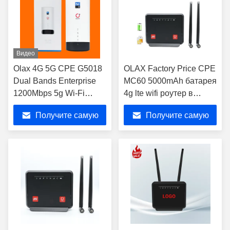
Видео
Olax 4G 5G CPE G5018
OLAX Factory Price CPE
Dual Bands Enterprise
MC60 5000mAh батарея
1200Mbps 5g Wi-Fi
4g lte wifi роутер в
роутер со слотом для
помещении CPE роутер
Получите самую
Получите самую
SIM-карты
модем 4g wifi со слотом
для сим-карты
лучшую цену
лучшую цену