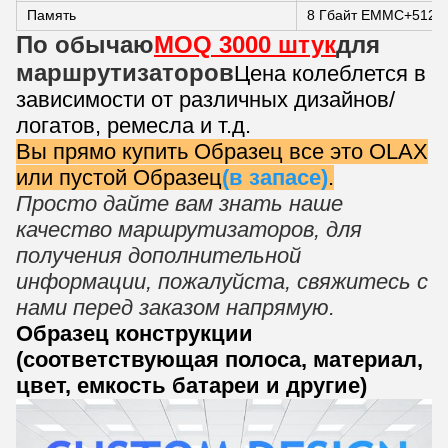
Память
8 Гбайт EMMC+512 
По обычаю
MOQ 3000 штук
для
маршрутизаторов
Цена колеблется в
зависимости от различных дизайнов/
логатов, ремесла и т.д.
Вы прямо купить Образец все это OLAX
или пустой Образец
(в запасе)
.
Просто дайте вам знать наше
качество маршрутизаторов, для
получения дополнительной
информации, пожалуйста, свяжитесь с
нами перед заказом напрямую.
Образец конструкции
(соответствующая полоса, материал,
цвет, емкость батареи и другие)