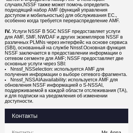
случаях,NSSF также может помочь определить
подходящий набор AMF (функций управления
доступом и мобильностью) для обслуживания ЕС.,
особенно когда требуется перераспределение AMF.
IV.
Услуги NSSF В 5GC NSSF предоставляет услуги
для AMF, SMF, NWDAF и других экземпляров NSSF в
различных PLMNs через интерфейс на основе сервиса
(SBI), основанный на службе Nnssf.Основная функция
NSSF заключается в предоставлении информации о
сетевом сегменте для AMF; NSSF предоставляет две
основные услуги через SBI:
Nnssf_NSSelection: используется AMF для
получения информации о выборе сетевого фрагмента.
Nnssf_NSSAIAavailability: используется AMF для
обновления NSSF информацией о S-NSSAI,
поддерживаемой в каждой области отслеживания (TA),
и для подписки на уведомления об изменении
доступности.
Контакты
Контакты:
Ms. Anna