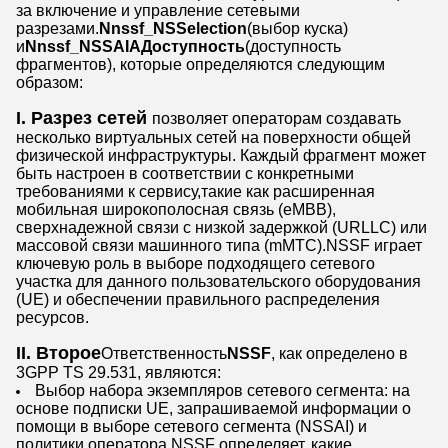
за включение и управление сетевыми
разрезами.
Nnssf_NSSelection
(выбор куска)
и
Nnssf_NSSAIAДоступность
(доступность
фрагментов), которые определяются следующим
образом:
I. Разрез сетей
позволяет операторам создавать
несколько виртуальных сетей на поверхности общей
физической инфраструктуры. Каждый фрагмент может
быть настроен в соответствии с конкретными
требованиями к сервису,такие как расширенная
мобильная широкополосная связь (eMBB),
сверхнадежной связи с низкой задержкой (URLLC) или
массовой связи машинного типа (mMTC).NSSF играет
ключевую роль в выборе подходящего сетевого
участка для данного пользовательского оборудования
(UE) и обеспечении правильного распределения
ресурсов.
II. Второе
Ответственность
NSSF
, как определено в
3GPP TS 29.531, являются:
Выбор набора экземпляров сетевого сегмента: на
основе подписки UE, запрашиваемой информации о
помощи в выборе сетевого сегмента (NSSAI) и
политики оператора,NSSF определяет, какие