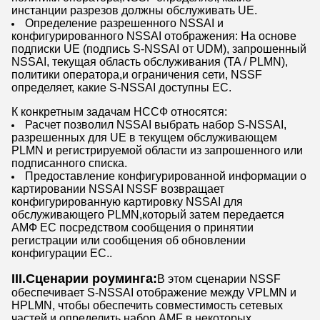
инстанции разрезов должны обслуживать UE.
Определение разрешенного NSSAI и
конфигурированного NSSAI отображения: На основе
подписки UE (подпись S-NSSAI от UDM), запрошенный
NSSAI, текущая область обслуживания (TA / PLMN),
политики оператора,и ограничения сети, NSSF
определяет, какие S-NSSAI доступны ЕС.
К конкретным задачам НССФ относятся:
Расчет позволил NSSAI выбрать набор S-NSSAI,
разрешенных для UE в текущем обслуживающем
PLMN и регистрируемой области из запрошенного или
подписанного списка.
Предоставление конфигурированной информации о
картировании NSSAI NSSF возвращает
конфигурированную картировку NSSAI для
обслуживающего PLMN,который затем передается
АМФ ЕС посредством сообщения о принятии
регистрации или сообщения об обновлении
конфигурации ЕС..
III.Сценарии роуминга:
В этом сценарии NSSF
обеспечивает S-NSSAI отображение между VPLMN и
HPLMN, чтобы обеспечить совместимость сетевых
частей и определить набор AMF в некоторых