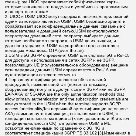
схемы); где UICC представляет собой физические карты,
которые защищены от подделки и устойчивы к программным
и аппаратным атакам.
2. UICC и USIM UICC могут содержать несколько приложений,
одним из которых является USIM; USIM безопасно хранит и
обрабатывает все конфиденциальные данные, связанные с
пользователем и домашней сетью.USIM контролируется
оператором домашней сети; оператор выбирает данные,
которые необходимо настроить в USIM до их выдачи, и
удаленно управляет USIM на устройстве пользователя с
помощью механизма OTA (over-the-air).
3.USIM в 5G 3GPP определяет USIM для системы 5G в Rel-15
для доступа и использования в сетях 3GPP и не 3GPP,
позволяющих UE (пользовательское оборудование) внешние
сети передачи данных.USIM определяется в Rel-16 как
аутентификация сетевого сегмента.
4.Первая аутентификация является обязательной
процедурой, позволяющей UE (пользовательскому
оборудованию) получить доступ к сетям 3GPP или не 3GPP.
EAP-AKA' or 5G-AKA are the only authentication methods that
allow primary authentication and the subscription credentials are
always stored in the USIM when the terminal supports 3GPP
access functionalityДля первичной аутентификации на основе
AKA,взаимная аутентификация, выполняемая в USIM, и
генерация ключевого материала (ключ целостности IK и ключ
конфиденциальности CK), отправленный USIM в ME,
остаются неизменными по сравнению с 3G, 4G и
соответствует спецификации 3GPP TS 33.102 [3].Изменения в