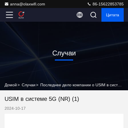
anna@olaxwifi.com
86-15622853785
Цитата
Случаи
Домой
>
Случаи
>
Последнее дело компании о USIM в системе 5G (NR) (1)
USIM в системе 5G (NR) (1)
2024-10-17