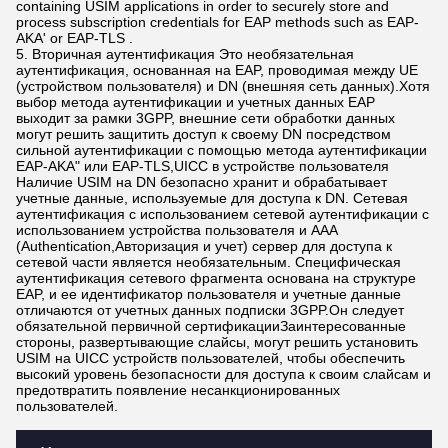
containing USIM applications in order to securely store and
process subscription credentials for EAP methods such as EAP-
AKA' or EAP-TLS .
5. Вторичная аутентификация Это необязательная
аутентификация, основанная на EAP, проводимая между UE
(устройством пользователя) и DN (внешняя сеть данных).Хотя
выбор метода аутентификации и учетных данных EAP
выходит за рамки 3GPP, внешние сети обработки данных
могут решить защитить доступ к своему DN посредством
сильной аутентификации с помощью метода аутентификации
EAP-AKA" или EAP-TLS,UICC в устройстве пользователя
Наличие USIM на DN безопасно хранит и обрабатывает
учетные данные, используемые для доступа к DN. Сетевая
аутентификация с использованием сетевой аутентификации с
использованием устройства пользователя и AAA
(Authentication,Авторизация и учет) сервер для доступа к
сетевой части является необязательным. Специфическая
аутентификация сетевого фрагмента основана на структуре
EAP, и ее идентификатор пользователя и учетные данные
отличаются от учетных данных подписки 3GPP.Он следует
обязательной первичной сертификацииЗаинтересованные
стороны, развертывающие слайсы, могут решить установить
USIM на UICC устройств пользователей, чтобы обеспечить
высокий уровень безопасности для доступа к своим слайсам и
предотвратить появление несанкционированных
пользователей.