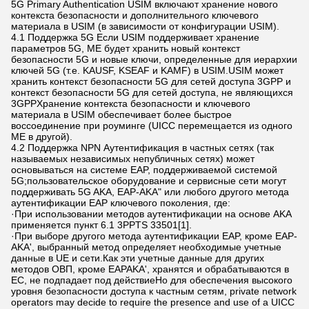
5G Primary Authentication USIM включают хранение нового
контекста безопасности и дополнительного ключевого
материала в USIM (в зависимости от конфигурации USIM).
4.1 Поддержка 5G Если USIM поддерживает хранение
параметров 5G, ME будет хранить новый контекст
безопасности 5G и новые ключи, определенные для иерархии
ключей 5G (т.е. KAUSF, KSEAF и KAMF) в USIM.USIM может
хранить контекст безопасности 5G для сетей доступа 3GPP и
контекст безопасности 5G для сетей доступа, не являющихся
3GPPХранение контекста безопасности и ключевого
материала в USIM обеспечивает более быстрое
воссоединение при роуминге (UICC перемещается из одного
ME в другой).
4.2 Поддержка NPN Аутентификация в частных сетях (так
называемых независимых непубличных сетях) может
основываться на системе EAP, поддерживаемой системой
5G;пользовательское оборудование и сервисные сети могут
поддерживать 5G AKA, EAP-AKA" или любого другого метода
аутентификации EAP ключевого поколения, где:
·При использовании методов аутентификации на основе AKA
применяется пункт 6.1 3PPTS 33501[1].
·При выборе другого метода аутентификации EAP, кроме EAP-
AKA', выбранный метод определяет необходимые учетные
данные в UE и сети.Как эти учетные данные для других
методов ОВП, кроме EAPAKA', хранятся и обрабатываются в
ЕС, не подпадает под действиеНо для обеспечения высокого
уровня безопасности доступа к частным сетям, private network
operators may decide to require the presence and use of a UICC